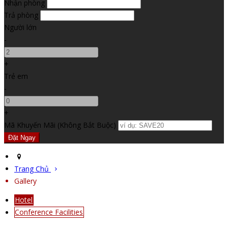
Nhận phòng
Trả phòng
Người lớn
-
+
Trẻ em
-
+
Mã Khuyến Mãi
(
Không Bắt Buộc
)
Trang Chủ
Gallery
Hotel
Conference Facilities