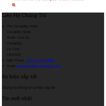
Liên Hệ Chúng Tôi
The Clonakilty Hotel
Clonakilty Hotel
Wolfe Tone St,
Clonakilty,
Co. Cork
P85KN30
Điện Thoại
:
+353 (23) 885 8866
Email:
reception@theclonakilty.com
Sự kiện sắp tới
Chúng tôi không có sự kiện sắp tới.
Tin mới nhất